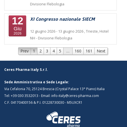
Divisione Flebologia
12
XI Congresso nazionale SIECM
Giu
12 giugno 2026
- 13 giugno 2026
,
Trieste, Hotel
2026
NH
- Divisione Flebologia
Prev
1
2
3
4
5
…
160
161
Next
Ceres Pharma Italy S.r.l.
Sede Amministrativa e Sede Legale:
Via Cefalonia 70, 25124 Brescia (Crystal Palace 13° Piano) Italia
Tel:
+39 030 3532013
- Email:
info-italy@ceres-pharma.com
C.F. 04170400156 & P.I. 01228730030 - M5UXCR1